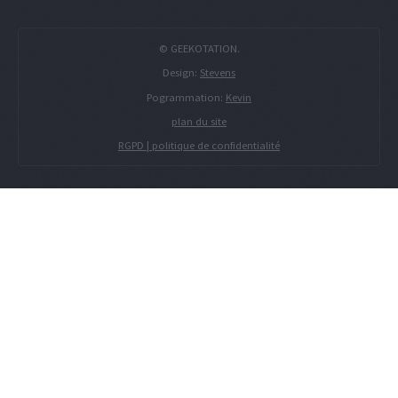
© GEEKOTATION.
Design:
Stevens
Pogrammation:
Kevin
plan du site
RGPD | politique de confidentialité