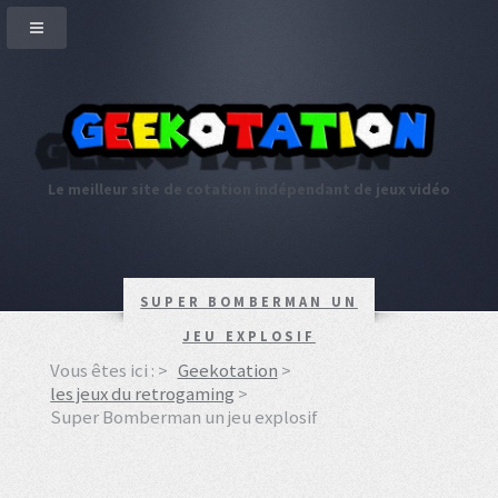
Le meilleur site de cotation indépendant de jeux vidéo
SUPER BOMBERMAN UN
JEU EXPLOSIF
Vous êtes ici :
Geekotation
les jeux du retrogaming
Super Bomberman un jeu explosif