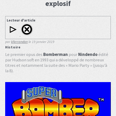
explosif
Lecteur d'article
par
kferrandon
le
19 janvier 2019
Histoire
Le premier opus des
Bomberman
pour
Nindendo
édité
par Hudson soft en 1993 qui a développé de nombreux
titres et notamment la suite des « Mario Party » (jusqu’à
la 8).