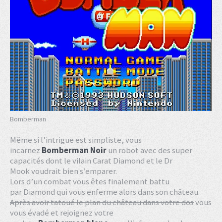
Bomberman
Même si l’intrigue est simpliste, vous
incarnez
Bomberman Noir
un robot avec des super
capacités dont le vilain Carat Diamond et le Dr
Mook voudrait bien s’emparer.
Lors d’un combat vous êtes finalement battu
par Diamond qui vous enferme alors dans son château.
Après avoir tatoué le plan du château dans votre dos
vous
vous évadé et rejoignez votre