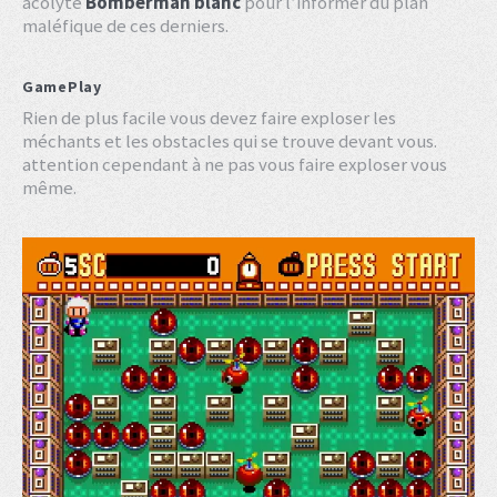
acolyte
Bomberman blanc
pour l’informer du plan
maléfique de ces derniers.
GamePlay
Rien de plus facile vous devez faire exploser les
méchants et les obstacles qui se trouve devant vous.
attention cependant à ne pas vous faire exploser vous
même.