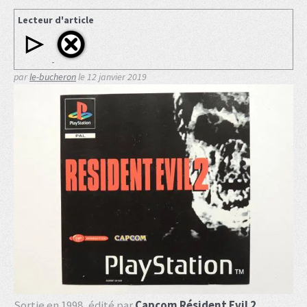
Lecteur d'article
par
le-bucheron
le
12 janvier 2019
Sortie en 1998, édité par
Capcom Résident Evil 2