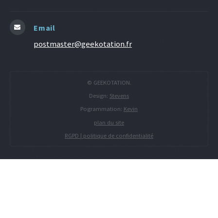
Email
postmaster@geekotation.fr
© GEEKOTATION.
Design:
Stevens
Pogrammation:
Kevin
plan du site
RGPD | politique de confidentialité