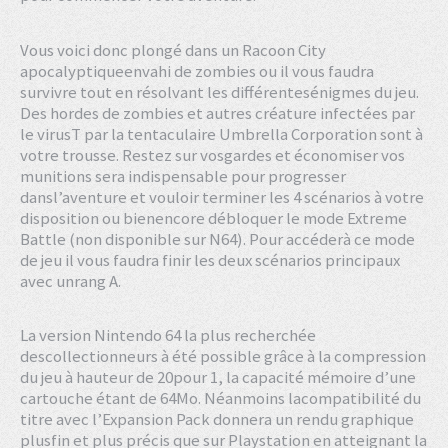
Vous voici donc plongé dans un Racoon City
apocalyptiqueenvahi de zombies ou il vous faudra
survivre tout en résolvant les différentesénigmes du jeu.
Des hordes de zombies et autres créature infectées par
le virusT par la tentaculaire Umbrella Corporation sont à
votre trousse. Restez sur vosgardes et économiser vos
munitions sera indispensable pour progresser
dansl’aventure et vouloir terminer les 4 scénarios à votre
disposition ou bienencore débloquer le mode Extreme
Battle (non disponible sur N64). Pour accéderà ce mode
de jeu il vous faudra finir les deux scénarios principaux
avec unrang A.
La version Nintendo 64 la plus recherchée
descollectionneurs à été possible grâce à la compression
du jeu à hauteur de 20pour 1, la capacité mémoire d’une
cartouche étant de 64Mo. Néanmoins lacompatibilité du
titre avec l’Expansion Pack donnera un rendu graphique
plusfin et plus précis que sur Playstation en atteignant la