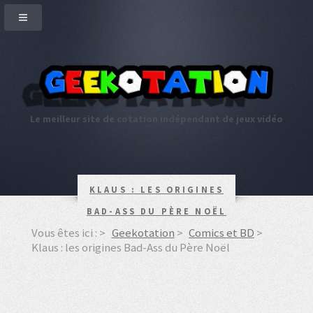
Le meilleur site de cotation indépendant de jeux vidéo
KLAUS : LES ORIGINES
BAD-ASS DU PÈRE NOËL
Vous êtes ici :
Geekotation
Comics et BD
Klaus : les origines Bad-Ass du Père Noël