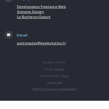
Developpeur freelance Web
Stevens Design
Le Bucheron Expert
Email
postmaster@geekotation.fr
© GEEKOTATION.
Design:
Stevens
Pogrammation:
Kevin
plan du site
RGPD | politique de confidentialité