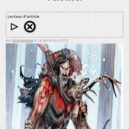
Lecteur d'article
par
sbobgaming
le
14 décembre 2018