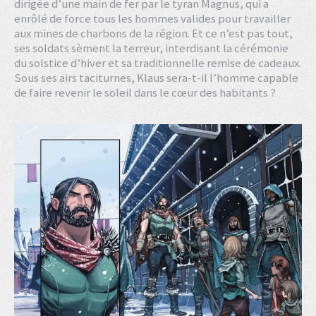
dirigée d’une main de fer par le tyran Magnus, qui a
enrôlé de force tous les hommes valides pour travailler
aux mines de charbons de la région. Et ce n’est pas tout,
ses soldats sèment la terreur, interdisant la cérémonie
du solstice d’hiver et sa traditionnelle remise de cadeaux.
Sous ses airs taciturnes, Klaus sera-t-il l’homme capable
de faire revenir le soleil dans le cœur des habitants ?