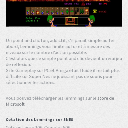
Un point and clic fun, addictif, s’il parait simple au 1er
abord, Lemmings vous limite au fur et à mesure des
niveaux sur le nombre d’action possible.
C’est alors que ce simple point and clic devient un vrai jeu
de reflexion.
Si le Gameplay sur PC et Amiga était fluide il restait plus
difficile sur Super Nes ne jouissant pas de souris pour
sélectionner les actions.
Vous pouvez télécharger les lemmings sur le
store de
Microsoft
Cotation des Lemmings sur SNES
Côte en Loose 10€, Complet 50€.