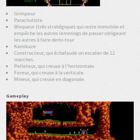
Grimpeur
Parachutiste
Bloqueur (très stratégique) qui reste immobile et
empêche les autres lemmings de passer obligeant
les autres à faire demi-tour
Kamikaze
Constructeur, qui échafaude un escalier de 12
marches.
Pelleteur, qui creuse à l’horizontale.
Foreur, qui creuse à la verticale.
Mineur, qui creuse en diagonale.
Gameplay