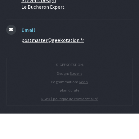
Stevens Design
Le Bucheron Expert
Email
postmaster@geekotation.fr
© GEEKOTATION.
Design:
Stevens
Pogrammation:
Kevin
plan du site
RGPD | politique de confidentialité