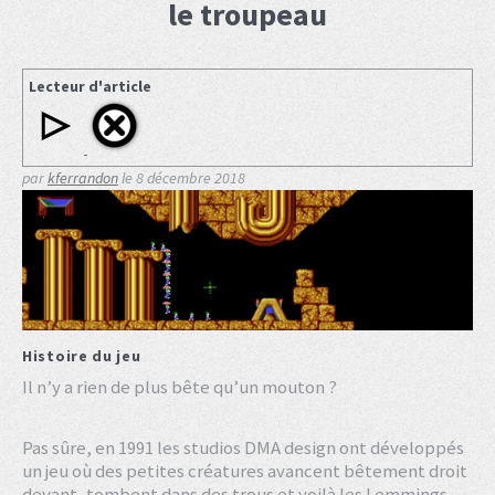
le troupeau
Lecteur d'article
par
kferrandon
le
8 décembre 2018
Histoire du jeu
Il n’y a rien de plus bête qu’un mouton ?
Pas sûre, en 1991 les studios DMA design ont développés
un jeu où des petites créatures avancent bêtement droit
devant, tombent dans des trous et voilà les Lemmings