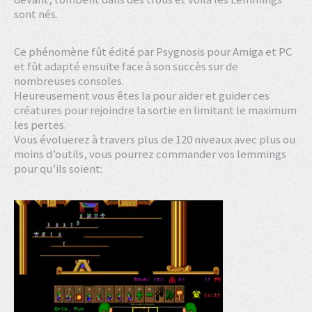
sont nés.
Ce phénomène fût édité par Psygnosis pour Amiga et PC
et fût adapté ensuite face à son succès sur de
nombreuses consoles.
Heureusement vous êtes la pour aider et guider ces
créatures pour rejoindre la sortie en limitant le maximum
les pertes.
Vous évoluerez à travers plus de 120 niveaux avec plus ou
moins d’outils, vous pourrez commander vos lemmings
pour qu’ils soient: