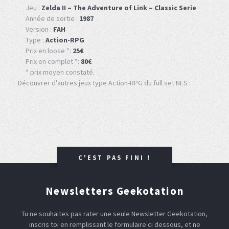
Jeu :
Zelda II – The Adventure of Link – Classic Serie
Année de sortie :
1987
Version :
FAH
Type :
Action-RPG
Prix en loose *:
25€
Prix en complet *:
80€
* prix moyen constaté.
Découvrer d'autres jeux type Action-RPG du full set NES :
C'EST PAS FINI !
Newsletters Geekotation
Tu ne souhaites pas rater une seule Newsletter Geekotation,
inscris toi en remplissant le formulaire ci dessous, et ne