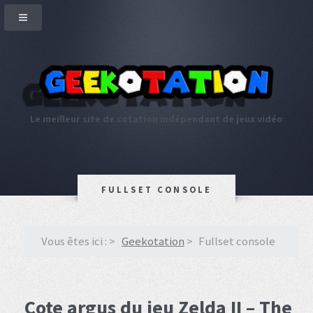
Le meilleur site de cotation indépendant de jeux vidéo
FULLSET CONSOLE
Vous êtes ici :
Geekotation
Fullset console
Cote argus du jeu Zelda II – The