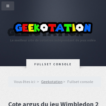
Le meilleur site de cotation indépendant de jeux vidéo
FULLSET CONSOLE
Vous êtes ici :
Geekotation
Fullset console
Cote argus du jeu Wimbledon 2