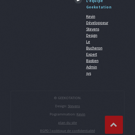
L'équipe
Geekotation
Kevin
Développeur
Stevens
Design
Le
Bucheron
Expert
Bastien
Admin
sys
© GEEKOTATION.
Design:
Stevens
Pogrammation:
Kevin
plan du site
RGPD | politique de confidentialité