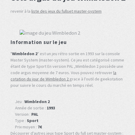
revenir à la
liste des jeux du fullset master-system
Information sur le jeu
"
Wimbledon 2
" est un jeu rétro sortie en 1993 sur la console
Master System (master-system). Ce jeu est catégorisé comme
étant de type Sport En version PAL ,Wimbledon 2 possède une
code argus moyenne de 7 euros. Vous pouvez retrouver
la
cotation du jour de Wimbledon 2
grace à l'outil de geekotation
pour suivre le cours du marché en temps réel.
Jeu :
Wimbledon 2
Année de sortie :
1993
Version :
PAL
Type :
Sport
Prix moyen :
7€
Découvrer d'autres jeux type Sport du full set master-system :