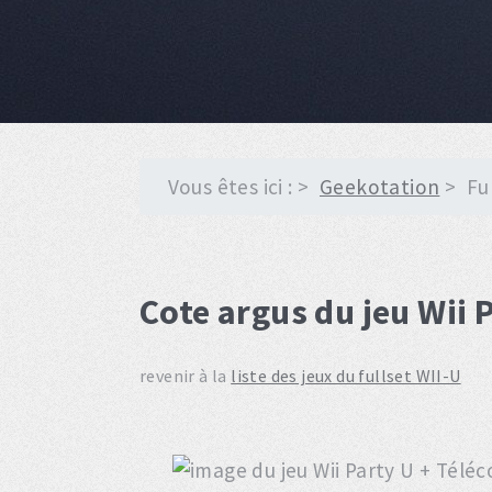
Vous êtes ici :
Geekotation
Fu
Cote argus du jeu Wii 
revenir à la
liste des jeux du fullset WII-U