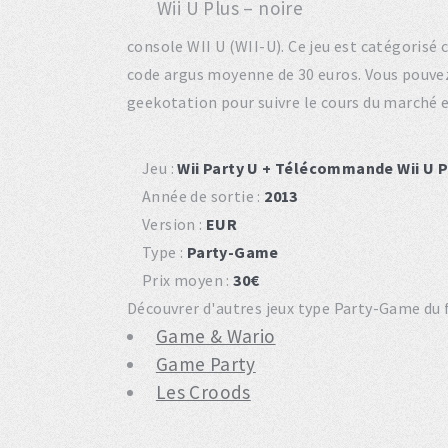
console WII U (WII-U). Ce jeu est catégoris
code argus moyenne de 30 euros. Vous pouve
geekotation pour suivre le cours du marché 
Jeu :
Wii Party U + Télécommande Wii U P
Année de sortie :
2013
Version :
EUR
Type :
Party-Game
Prix moyen :
30€
Découvrer d'autres jeux type Party-Game du fu
Game & Wario
Game Party
Les Croods