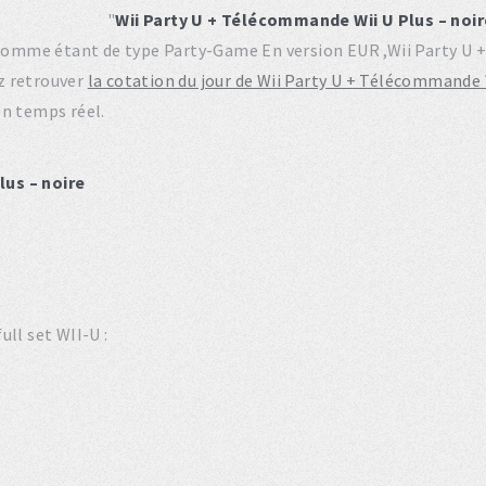
"
Wii Party U + Télécommande Wii U Plus – noir
é comme étant de type Party-Game En version EUR ,Wii Party U
z retrouver
la cotation du jour de Wii Party U + Télécommande 
en temps réel.
lus – noire
ll set WII-U :