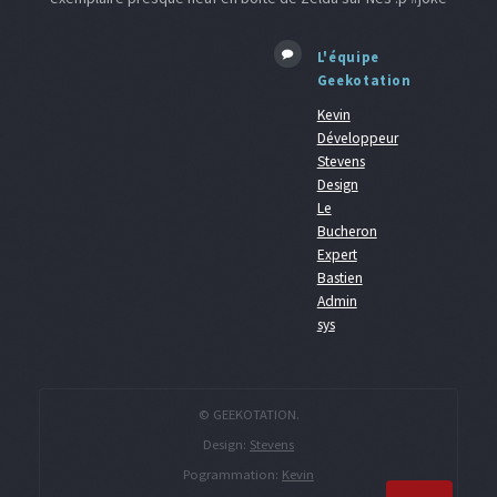
L'équipe
Geekotation
Kevin
Développeur
Stevens
Design
Le
Bucheron
Expert
Bastien
Admin
sys
© GEEKOTATION.
Design:
Stevens
Pogrammation:
Kevin