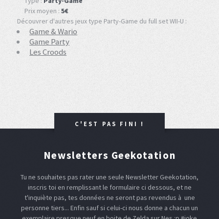
Type :
Party-Game
Prix moyen :
5€
Découvrer d'autres jeux type Party-Game du full set WII-U :
Game & Wario
Game Party
Les Croods
C'EST PAS FINI !
Newsletters Geekotation
Tu ne souhaites pas rater une seule Newsletter Geekotation,
inscris toi en remplissant le formulaire ci dessous, et ne
t'inquiète pas, tes données ne seront pas revendus à une
personne tiers... Enfin sauf si celui-ci nous donne a chacun un
exemplaire presque neuf en boite de Zelda sur Nes :p #joke