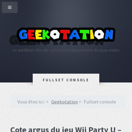
Le meilleur site de cotation indépendant de jeux vidéo
FULLSET CONSOLE
Vous êtes ici :
Geekotation
Fullset console
Cote argus du jeu Wii Party U –