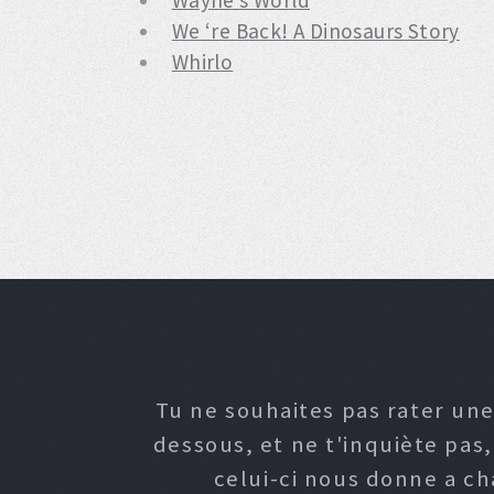
Wayne’s World
We ‘re Back! A Dinosaurs Story
Whirlo
Tu ne souhaites pas rater une
dessous, et ne t'inquiète pas
celui-ci nous donne a c