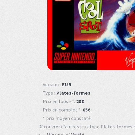
Version :
EUR
Type :
Plates-formes
Prix en loose *:
20€
Prix en complet *:
85€
* prix moyen constaté.
Découvrer d'autres jeux type Plates-formes d