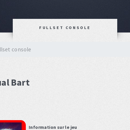
FULLSET CONSOLE
llset console
ual Bart
Information sur le jeu