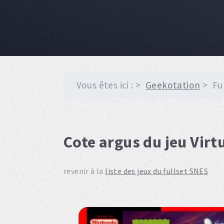
Vous êtes ici :
Geekotation
Fu
Cote argus du jeu Virt
revenir à la
liste des jeux du fullset SNES