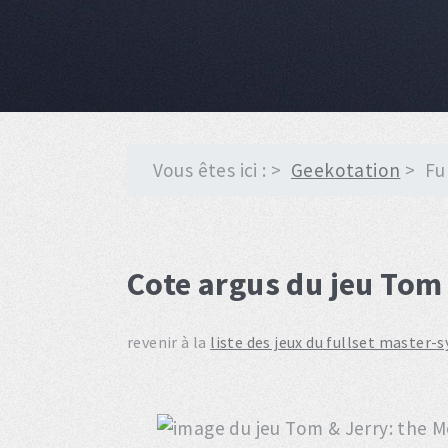
Vous êtes ici :
Geekotation
Fu
Cote argus du jeu Tom
revenir à la
liste des jeux du fullset master-