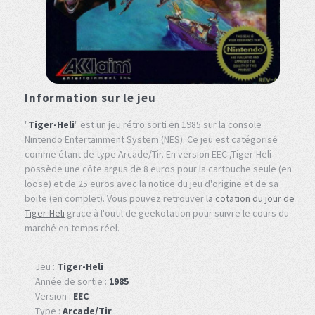
Information sur le jeu
"
Tiger-Heli
" est un jeu rétro sorti en 1985 sur la console
Nintendo Entertainment System (NES). Ce jeu est catégorisé
comme étant de type Arcade/Tir. En version EEC ,Tiger-Heli
possède une côte argus de 8 euros pour la cartouche seule (en
loose) et de 25 euros avec la notice du jeu d'origine et de sa
boite (en complet). Vous pouvez retrouver
la cotation du jour de
Tiger-Heli
grace à l'outil de geekotation pour suivre le cours du
marché en temps réel.
Jeu :
Tiger-Heli
Année de sortie :
1985
Version :
EEC
Type :
Arcade/Tir