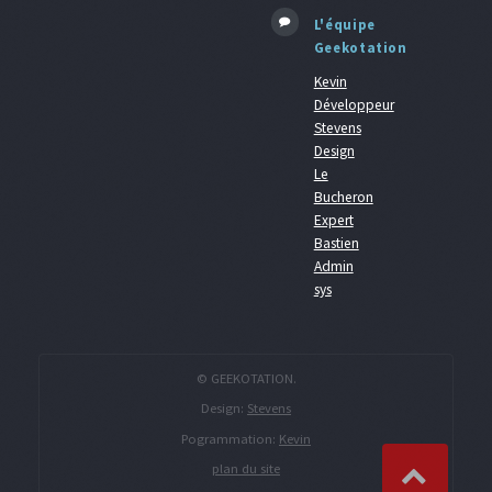
L'équipe
Geekotation
Kevin
Développeur
Stevens
Design
Le
Bucheron
Expert
Bastien
Admin
sys
© GEEKOTATION.
Design:
Stevens
Pogrammation:
Kevin
plan du site