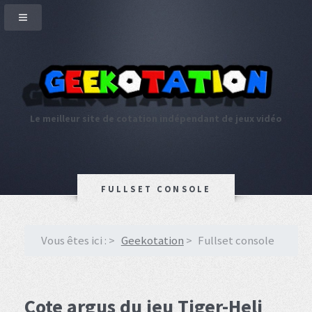
Le meilleur site de cotation indépendant de jeux vidéo
FULLSET CONSOLE
Vous êtes ici :
Geekotation
Fullset console
Cote argus du jeu Tiger-Heli