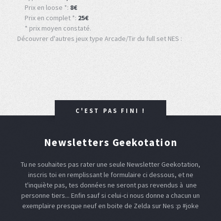
Prix en loose *:
8€
Prix en complet *:
25€
* prix moyen constaté.
Découvrer d'autres jeux type Arcade/Tir du full set NES :
C'EST PAS FINI !
Newsletters Geekotation
Tu ne souhaites pas rater une seule Newsletter Geekotation,
inscris toi en remplissant le formulaire ci dessous, et ne
t'inquiète pas, tes données ne seront pas revendus à une
personne tiers... Enfin sauf si celui-ci nous donne a chacun un
exemplaire presque neuf en boite de Zelda sur Nes :p #joke