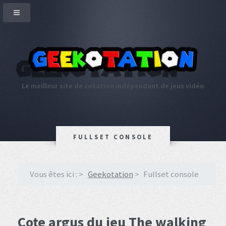
Le meilleur site de cotation indépendant de jeux vidéo
FULLSET CONSOLE
Vous êtes ici :
Geekotation
Fullset console
Cote argus du jeu The walking