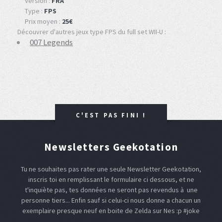
Version :
FRA
Type :
FPS
Prix moyen :
25€
Découvrer d'autres jeux type FPS du full set WII-U :
007 Legends
C'EST PAS FINI !
Newsletters Geekotation
Tu ne souhaites pas rater une seule Newsletter Geekotation,
inscris toi en remplissant le formulaire ci dessous, et ne
t'inquiète pas, tes données ne seront pas revendus à une
personne tiers... Enfin sauf si celui-ci nous donne a chacun un
exemplaire presque neuf en boite de Zelda sur Nes :p #joke