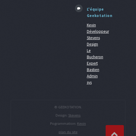
L'équipe
Geekotation
Kevin
Développeur
Stevens
Design
Le
Bucheron
Expert
Bastien
Admin
sys
© GEEKOTATION.
Design:
Stevens
Pogrammation:
Kevin
plan du site