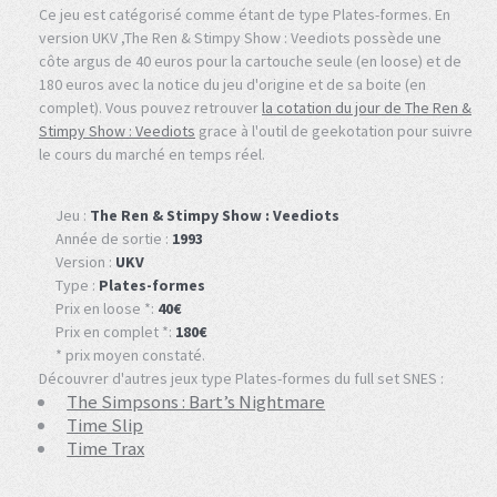
Ce jeu est catégorisé comme étant de type Plates-formes. En
version UKV ,The Ren & Stimpy Show : Veediots possède une
côte argus de 40 euros pour la cartouche seule (en loose) et de
180 euros avec la notice du jeu d'origine et de sa boite (en
complet). Vous pouvez retrouver
la cotation du jour de The Ren &
Stimpy Show : Veediots
grace à l'outil de geekotation pour suivre
le cours du marché en temps réel.
Jeu :
The Ren & Stimpy Show : Veediots
Année de sortie :
1993
Version :
UKV
Type :
Plates-formes
Prix en loose *:
40€
Prix en complet *:
180€
* prix moyen constaté.
Découvrer d'autres jeux type Plates-formes du full set SNES :
The Simpsons : Bart’s Nightmare
Time Slip
Time Trax