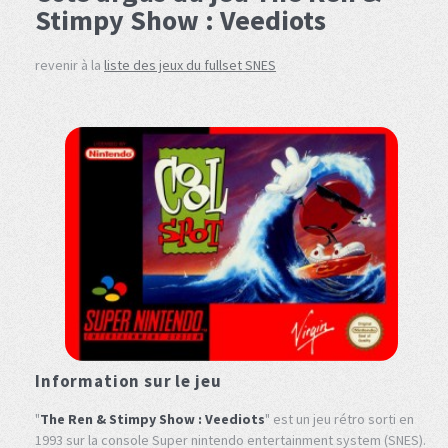
Stimpy Show : Veediots
revenir à la
liste des jeux du fullset SNES
Information sur le jeu
"
The Ren & Stimpy Show : Veediots
" est un jeu rétro sorti en
1993 sur la console Super nintendo entertainment system (SNES).