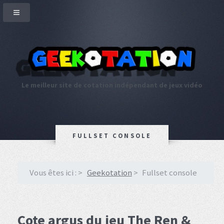
Le meilleur site de cotation indépendant de jeux vidéo
FULLSET CONSOLE
Vous êtes ici :
Geekotation
Fullset console
Cote argus du jeu The Ren &