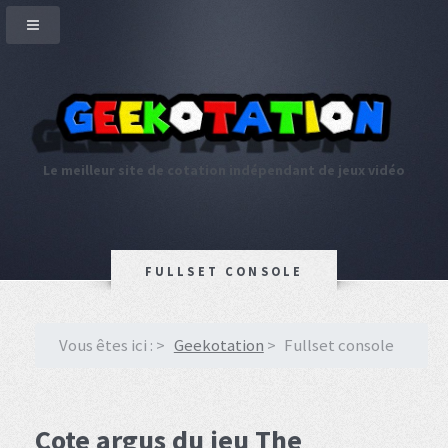
Le meilleur site de cotation indépendant de jeux vidéo
FULLSET CONSOLE
Vous êtes ici :
Geekotation
Fullset console
Cote argus du jeu The