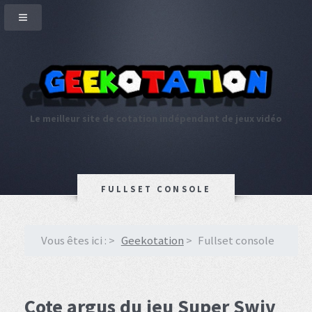
Le meilleur site de cotation indépendant de jeux vidéo
FULLSET CONSOLE
Vous êtes ici :
Geekotation
Fullset console
Cote argus du jeu Super Swiv