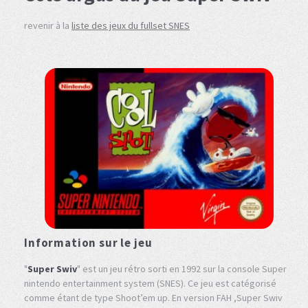
revenir à la
liste des jeux du fullset SNES
Information sur le jeu
"
Super Swiv
" est un jeu rétro sorti en 1992 sur la console Super
nintendo entertainment system (SNES). Ce jeu est catégorisé
comme étant de type Shoot’em up. En version FAH ,Super Swiv