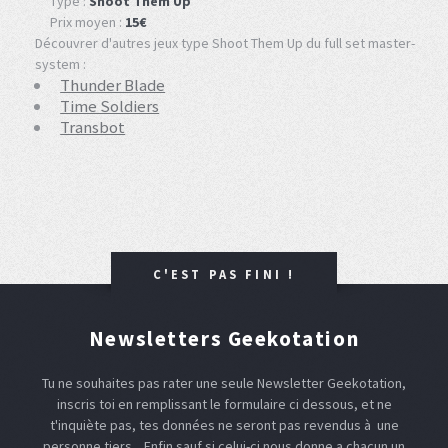
Type :
Shoot Them Up
Prix moyen :
15€
Découvrer d'autres jeux type Shoot Them Up du full set master-
system :
Thunder Blade
Time Soldiers
Transbot
C'EST PAS FINI !
Newsletters Geekotation
Tu ne souhaites pas rater une seule Newsletter Geekotation,
inscris toi en remplissant le formulaire ci dessous, et ne
t'inquiète pas, tes données ne seront pas revendus à une
personne tiers... Enfin sauf si celui-ci nous donne a chacun un