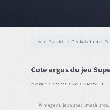
Vous êtes ici :
Geekotation
Fu
Cote argus du jeu Sup
revenir à la
liste des jeux du fullset WII-U