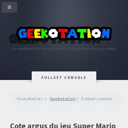
Le meilleur site de cotation indépendant de jeux vidéo
FULLSET CONSOLE
Vous êtes ici :
Geekotation
Fullset console
Cote argus du jeu Super Mario