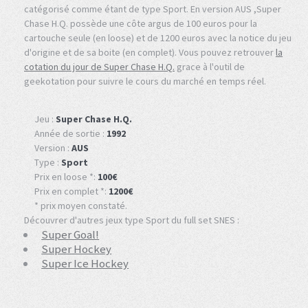
catégorisé comme étant de type Sport. En version AUS ,Super
Chase H.Q. possède une côte argus de 100 euros pour la
cartouche seule (en loose) et de 1200 euros avec la notice du jeu
d'origine et de sa boite (en complet). Vous pouvez retrouver
la
cotation du jour de Super Chase H.Q.
grace à l'outil de
geekotation pour suivre le cours du marché en temps réel.
Jeu :
Super Chase H.Q.
Année de sortie :
1992
Version :
AUS
Type :
Sport
Prix en loose *:
100€
Prix en complet *:
1200€
* prix moyen constaté.
Découvrer d'autres jeux type Sport du full set SNES :
Super Goal!
Super Hockey
Super Ice Hockey