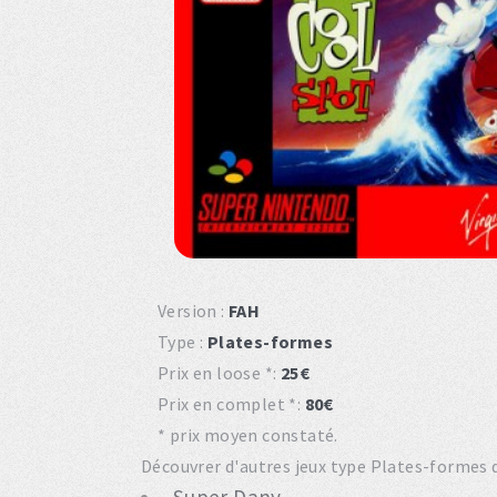
Version :
FAH
Type :
Plates-formes
Prix en loose *:
25€
Prix en complet *:
80€
* prix moyen constaté.
Découvrer d'autres jeux type Plates-formes d