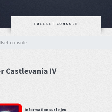
FULLSET CONSOLE
llset console
r Castlevania IV
Information sur le jeu