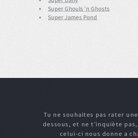
Super Dany
Super Ghouls ‘n Ghosts
Super James Pond
Tu ne souhaites pas rater une
dessous, et ne t'inquiète pas
celui-ci nous donne a c