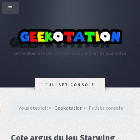
Le meilleur site de cotation indépendant de jeux vidéo
FULLSET CONSOLE
Vous êtes ici :
Geekotation
Fullset console
Cote argus du jeu Starwing