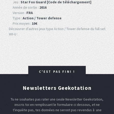
Jeu :
Star Fox Guard [Code de téléchargement]
Année de sortie :
2016
Version :
FRA
Type :
Action / Tower defense
Prix moyen :
10€
Découvrer d'autres jeux type Action / Tower defense du full set
WII-U :
C'EST PAS FINI !
Newsletters Geekotation
Tu ne souhaites pas rater une seule Newsletter Geekotation,
inscris toi en remplissant le formulaire ci dessous, et ne
t'inquiète pas, tes données ne seront pas revendus à une