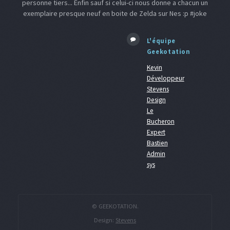
personne tiers... Enfin sauf si celui-ci nous donne a chacun un
exemplaire presque neuf en boite de Zelda sur Nes :p #joke
L'équipe
Geekotation
Kevin
Développeur
Stevens
Design
Le
Bucheron
Expert
Bastien
Admin
sys
© GEEKOTATION.
Design:
Stevens