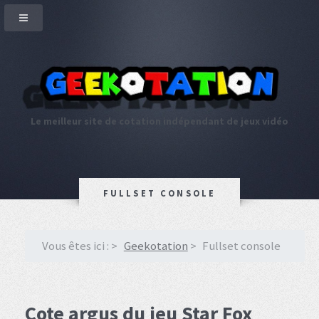
Le meilleur site de cotation indépendant de jeux vidéo
FULLSET CONSOLE
Vous êtes ici :
Geekotation
Fullset console
Cote argus du jeu Star Fox