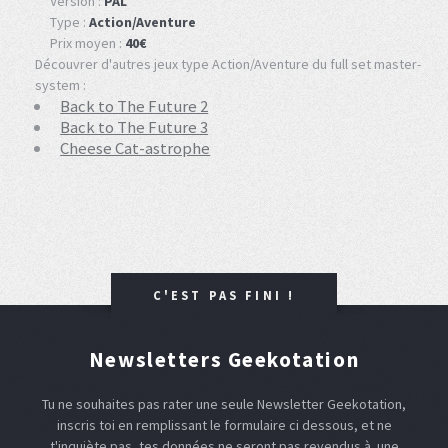
Version :
PAL
Type :
Action/Aventure
Prix moyen :
40€
Découvrer d'autres jeux type Action/Aventure du full set master-
system :
Back to The Future 2
Back to The Future 3
Cheese Cat-astrophe
C'EST PAS FINI !
Newsletters Geekotation
Tu ne souhaites pas rater une seule Newsletter Geekotation,
inscris toi en remplissant le formulaire ci dessous, et ne
t'inquiète pas, tes données ne seront pas revendus à une