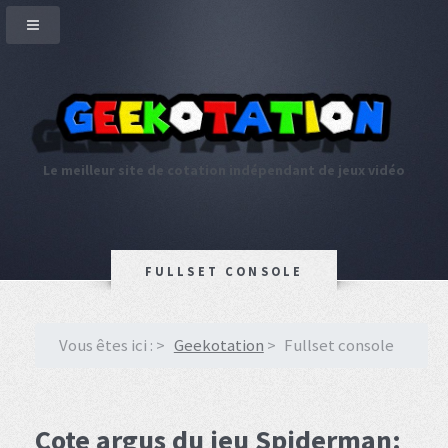
Le meilleur site de cotation indépendant de jeux vidéo
FULLSET CONSOLE
Vous êtes ici :
Geekotation
Fullset console
Cote argus du jeu Spiderman: