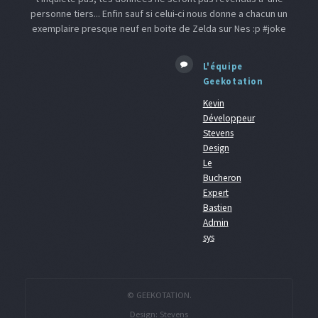
personne tiers... Enfin sauf si celui-ci nous donne a chacun un
exemplaire presque neuf en boite de Zelda sur Nes :p #joke
L'équipe
Geekotation
Kevin
Développeur
Stevens
Design
Le
Bucheron
Expert
Bastien
Admin
sys
© GEEKOTATION.
Design:
Stevens