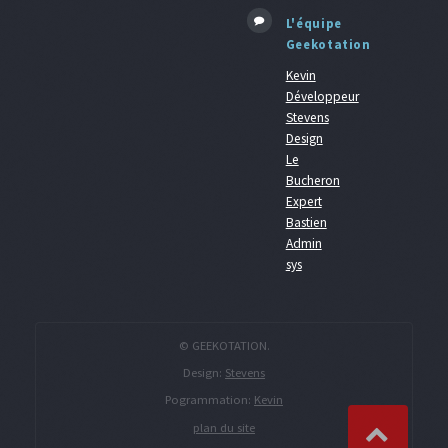
L'équipe
Geekotation
Kevin
Développeur
Stevens
Design
Le
Bucheron
Expert
Bastien
Admin
sys
© GEEKOTATION.
Design:
Stevens
Pogrammation:
Kevin
plan du site