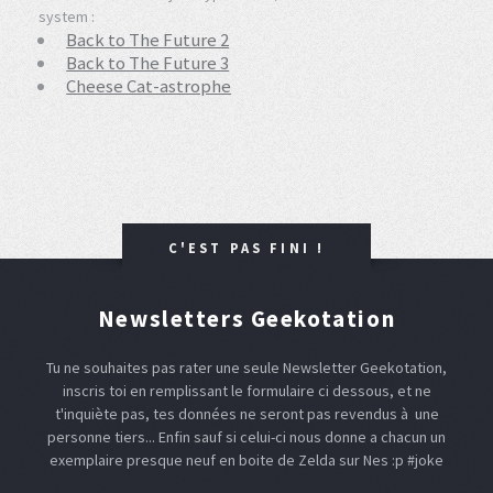
system :
Back to The Future 2
Back to The Future 3
Cheese Cat-astrophe
C'EST PAS FINI !
Newsletters Geekotation
Tu ne souhaites pas rater une seule Newsletter Geekotation,
inscris toi en remplissant le formulaire ci dessous, et ne
t'inquiète pas, tes données ne seront pas revendus à une
personne tiers... Enfin sauf si celui-ci nous donne a chacun un
exemplaire presque neuf en boite de Zelda sur Nes :p #joke