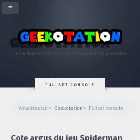
Le meilleur site de cotation indépendant de jeux vidéo
FULLSET CONSOLE
Vous êtes ici :
Geekotation
Fullset console
Cote argus du jeu Spiderman