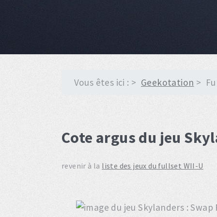
Vous êtes ici :
Geekotation
Fu
Cote argus du jeu Sky
revenir à la
liste des jeux du fullset WII-U