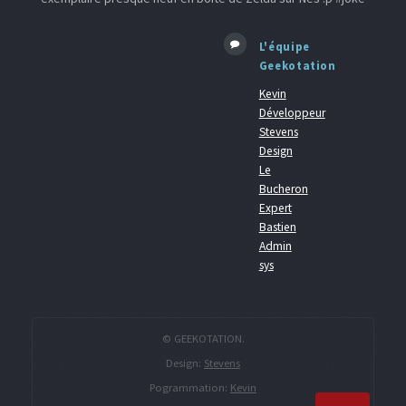
L'équipe
Geekotation
Kevin
Développeur
Stevens
Design
Le
Bucheron
Expert
Bastien
Admin
sys
© GEEKOTATION.
Design:
Stevens
Pogrammation:
Kevin