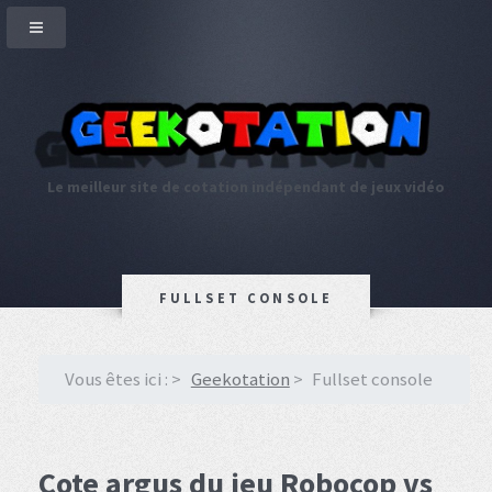
Le meilleur site de cotation indépendant de jeux vidéo
FULLSET CONSOLE
Vous êtes ici :
Geekotation
Fullset console
Cote argus du jeu Robocop vs