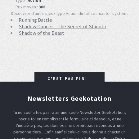
Type :
Action
Prix moyen :
30€
Découvrer d'autres jeux type Action du full set master-system :
Running Battle
Shadow Dancer – The Secret of Shinobi
Shadow of the Beast
C'EST PAS FINI !
Newsletters Geekotation
Tu ne souhaites pas rater une seule Newsletter Geekotation,
inscris toi en remplissant le formulaire ci dessous, et ne
t'inquiète pas, tes données ne seront pas revendus à une
personne tiers... Enfin sauf si celui-ci nous donne a chacun un
exemplaire presque neuf en boite de Zelda sur Nes :p #joke