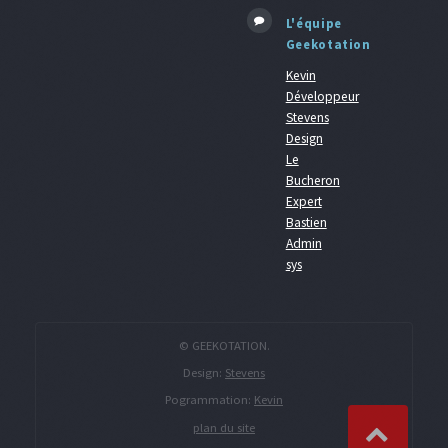
L'équipe
Geekotation
Kevin
Développeur
Stevens
Design
Le
Bucheron
Expert
Bastien
Admin
sys
© GEEKOTATION.
Design:
Stevens
Pogrammation:
Kevin
plan du site