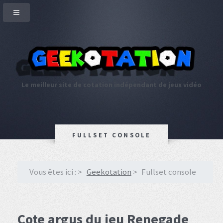
Le meilleur site de cotation indépendant de jeux vidéo
FULLSET CONSOLE
Vous êtes ici :
Geekotation
Fullset console
Cote argus du jeu Renegade