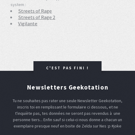
system :
Streets of Rage
Streets of Rage 2
Vigilante
C'EST PAS FINI !
Newsletters Geekotation
Tu ne souhaites pas rater une seule Newsletter Geekotation,
inscris toi en remplissant le formulaire ci dessous, et ne
t'inquiète pas, tes données ne seront pas revendus à une
personne tiers... Enfin sauf si celui-ci nous donne a chacun un
exemplaire presque neuf en boite de Zelda sur Nes :p #joke