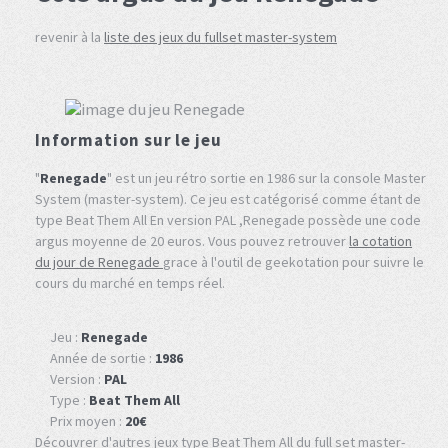
revenir à la
liste des jeux du fullset master-system
Information sur le jeu
"
Renegade
" est un jeu rétro sortie en 1986 sur la console Master
System (master-system). Ce jeu est catégorisé comme étant de
type Beat Them All En version PAL ,Renegade possède une code
argus moyenne de 20 euros. Vous pouvez retrouver
la cotation
du jour de Renegade
grace à l'outil de geekotation pour suivre le
cours du marché en temps réel.
Jeu :
Renegade
Année de sortie :
1986
Version :
PAL
Type :
Beat Them All
Prix moyen :
20€
Découvrer d'autres jeux type Beat Them All du full set master-