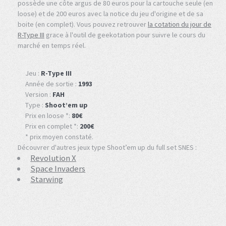
possède une côte argus de 80 euros pour la cartouche seule (en
loose) et de 200 euros avec la notice du jeu d'origine et de sa
boite (en complet). Vous pouvez retrouver
la cotation du jour de
R-Type III
grace à l'outil de geekotation pour suivre le cours du
marché en temps réel.
Jeu :
R-Type III
Année de sortie :
1993
Version :
FAH
Type :
Shoot’em up
Prix en loose *:
80€
Prix en complet *:
200€
* prix moyen constaté.
Découvrer d'autres jeux type Shoot’em up du full set SNES :
Revolution X
Space Invaders
Starwing