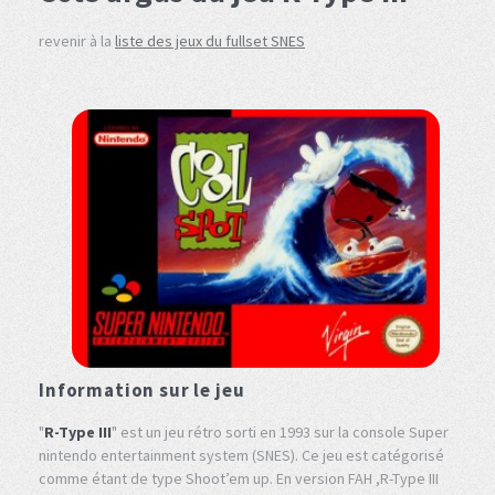
revenir à la
liste des jeux du fullset SNES
Information sur le jeu
"
R-Type III
" est un jeu rétro sorti en 1993 sur la console Super
nintendo entertainment system (SNES). Ce jeu est catégorisé
comme étant de type Shoot’em up. En version FAH ,R-Type III