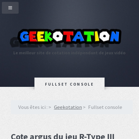
Le meilleur site de cotation indépendant de jeux vidéo
FULLSET CONSOLE
Vous êtes ici :
Geekotation
Fullset console
Cote argus du jeu R-Type III