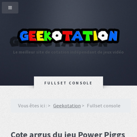
Le meilleur site de cotation indépendant de jeux vidéo
FULLSET CONSOLE
Vous êtes ici :
Geekotation
Fullset console
Cote argus du jeu Power Piggs