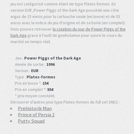
jeu est catégorisé comme étant de type Plates-formes. En
version EUR ,Power Piggs of the Dark Age possède une côte
argus de 15 euros pour la cartouche seule (en loose) et de 55
euros avec la notice du jeu d'origine et de sa boite (en complet).
Vous pouvez retrouver
la cotation du jour de Power Piggs of the
Dark Age
grace à l'outil de geekotation pour suivre le cours du
marché en temps réel.
Jeu :
Power Piggs of the Dark Age
Année de sortie :
1996
Version :
EUR
Type :
Plates-formes
Prix en loose *:
15€
Prix en complet *:
55€
* prix moyen constaté.
Découvrer d'autres jeux type Plates-formes du full set SNES :
Prehistorik Man
Prince of Persia 2
Putty Squad