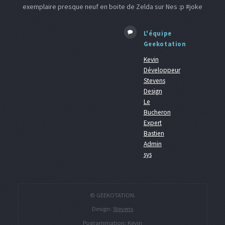
exemplaire presque neuf en boite de Zelda sur Nes :p #joke
L'équipe
Geekotation
Kevin
Développeur
Stevens
Design
Le
Bucheron
Expert
Bastien
Admin
sys
© GEEKOTATION.
Design:
Stevens
Pogrammation:
Kevin