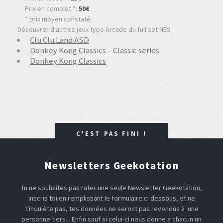
Prix en complet *:
50€
* prix moyen constaté.
Découvrer d'autres jeux type Arcade du full set NES :
Clu Clu Land ASD
Donkey Kong Classics – Classic series
Donkey Kong Classics
C'EST PAS FINI !
Newsletters Geekotation
Tu ne souhaites pas rater une seule Newsletter Geekotation,
inscris toi en remplissant le formulaire ci dessous, et ne
t'inquiète pas, tes données ne seront pas revendus à une
personne tiers... Enfin sauf si celui-ci nous donne a chacun un