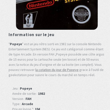
Information sur le jeu
"
Popeye
" est un jeu rétro sorti en 1982 sur la console Nintendo
Entertainment System (NES). Ce jeu est catégorisé comme étant
de type Arcade. En version FAH ,Popeye possède une côte argus
de 15 euros pour la cartouche seule (en loose) et de 50 euros
avec la notice du jeu d'origine et de sa boite (en complet). Vous
pouvez retrouver
la cotation du jour de Popeye
grace à l'outil de
geekotation pour suivre le cours du marché en temps réel.
Jeu :
Popeye
Année de sortie :
1982
Version :
FAH
Type :
Arcade
Prix en loose *:
15€