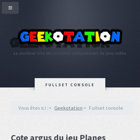
Le meilleur site de cotation indépendant de jeux vidéo
FULLSET CONSOLE
Vous êtes ici :
Geekotation
Fullset console
Cote argus du jeu Planes