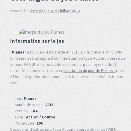
revenir à la
liste des jeux du fullset WII-U
Information sur le jeu
"
Planes
" est un jeu rétro sortie en 2013 sur la console WII U (WII-
U). Ce jeu est catégorisé comme étant de type Action / Course En
version FRA ,Planes possède une code argus moyenne de 10
euros. Vous pouvez retrouver
la cotation du jour de Planes
grace
à l'outil de geekotation pour suivre le cours du marché en temps
réel.
Jeu :
Planes
Année de sortie :
2013
Version :
FRA
Type :
Action / Course
Prix moyen :
10€
Découvrer d'autres jeux type Action / Course du full set WII-U :