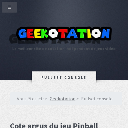
Le meilleur site de cotation indépendant de jeux vidéo
FULLSET CONSOLE
Vous êtes ici :
Geekotation
Fullset console
Cote argus du jeu Pinball