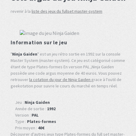
revenir à la
liste des jeux du fullset master-system
Information sur le jeu
"
Ninja Gaiden
" est un jeu rétro sortie en 1992 sur la console
Master System (master-system). Ce jeu est catégorisé comme
étant de type Plates-formes En version PAL ,Ninja Gaiden
possède une code argus moyenne de 40 euros. Vous pouvez
retrouver
la cotation du jour de Ninja Gaiden
grace à l'outil de
geekotation pour suivre le cours du marché en temps réel.
Jeu :
Ninja Gaiden
Année de sortie :
1992
Version :
PAL
Type :
Plates-formes
Prix moyen :
40€
Découvrer d'autres jeux type Plates-formes du full set master-