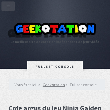
Le meilleur site de cotation indépendant de jeux vidéo
FULLSET CONSOLE
Vous êtes ici :
Geekotation
Fullset console
Cote argus du jeu Ninja Gaiden