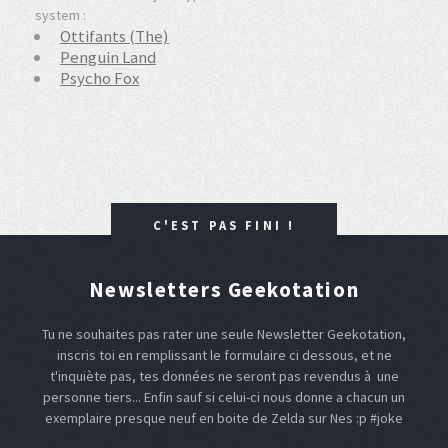
system :
Ottifants (The)
Penguin Land
Psycho Fox
C'EST PAS FINI !
Newsletters Geekotation
Tu ne souhaites pas rater une seule Newsletter Geekotation,
inscris toi en remplissant le formulaire ci dessous, et ne
t'inquiète pas, tes données ne seront pas revendus à une
personne tiers... Enfin sauf si celui-ci nous donne a chacun un
exemplaire presque neuf en boite de Zelda sur Nes :p #joke