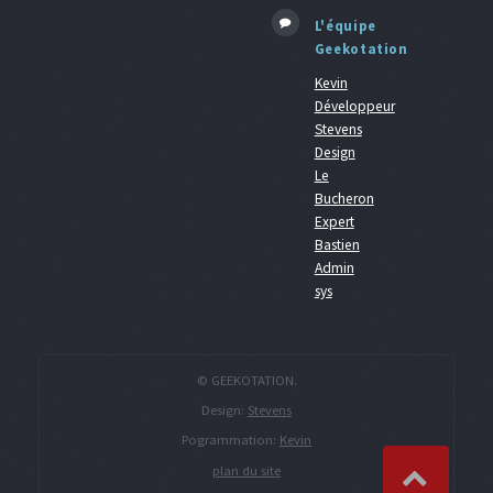
L'équipe
Geekotation
Kevin
Développeur
Stevens
Design
Le
Bucheron
Expert
Bastien
Admin
sys
© GEEKOTATION.
Design:
Stevens
Pogrammation:
Kevin
plan du site