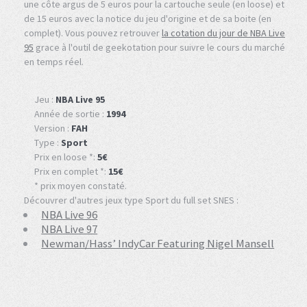
une côte argus de 5 euros pour la cartouche seule (en loose) et
de 15 euros avec la notice du jeu d'origine et de sa boite (en
complet). Vous pouvez retrouver
la cotation du jour de NBA Live
95
grace à l'outil de geekotation pour suivre le cours du marché
en temps réel.
Jeu :
NBA Live 95
Année de sortie :
1994
Version :
FAH
Type :
Sport
Prix en loose *:
5€
Prix en complet *:
15€
* prix moyen constaté.
Découvrer d'autres jeux type Sport du full set SNES :
NBA Live 96
NBA Live 97
Newman/Hass’ IndyCar Featuring Nigel Mansell