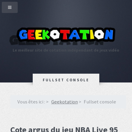
Le meilleur site de cotation indépendant de jeux vidéo
FULLSET CONSOLE
Vous êtes ici :
Geekotation
Fullset console
Cote argus du jeu NBA Live 95