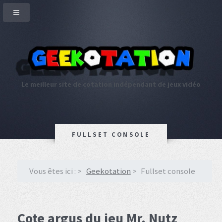
Le meilleur site de cotation indépendant de jeux vidéo
FULLSET CONSOLE
Vous êtes ici :
Geekotation
Fullset console
Cote argus du jeu Mr. Nutz