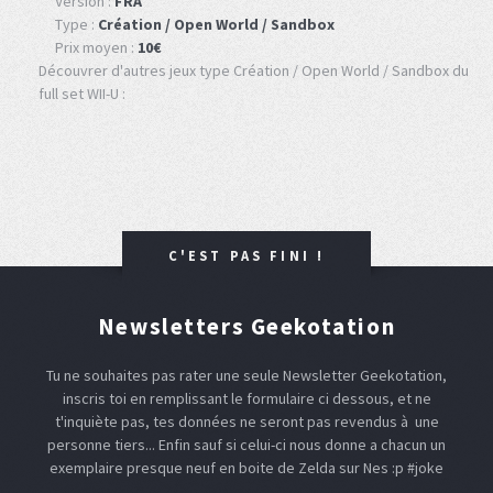
Version :
FRA
Type :
Création / Open World / Sandbox
Prix moyen :
10€
Découvrer d'autres jeux type Création / Open World / Sandbox du
full set WII-U :
C'EST PAS FINI !
Newsletters Geekotation
Tu ne souhaites pas rater une seule Newsletter Geekotation,
inscris toi en remplissant le formulaire ci dessous, et ne
t'inquiète pas, tes données ne seront pas revendus à une
personne tiers... Enfin sauf si celui-ci nous donne a chacun un
exemplaire presque neuf en boite de Zelda sur Nes :p #joke