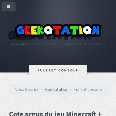
Le meilleur site de cotation indépendant de jeux vidéo
FULLSET CONSOLE
Vous êtes ici :
Geekotation
Fullset console
Cote argus du jeu Minecraft +