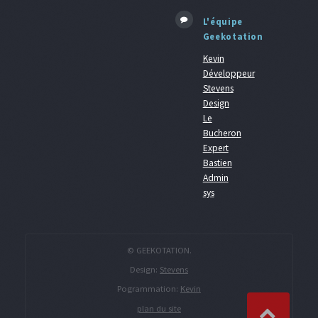
L'équipe
Geekotation
Kevin
Développeur
Stevens
Design
Le
Bucheron
Expert
Bastien
Admin
sys
© GEEKOTATION.
Design:
Stevens
Pogrammation:
Kevin
plan du site