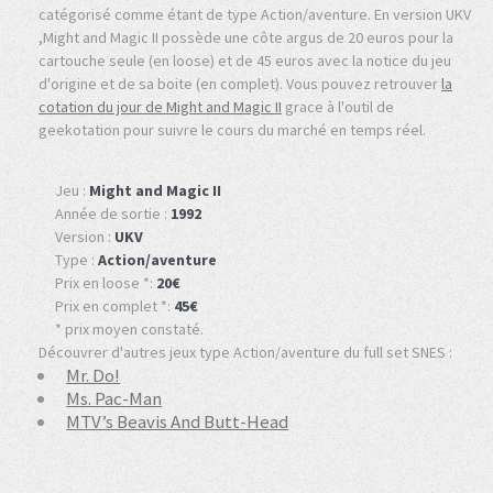
catégorisé comme étant de type Action/aventure. En version UKV
,Might and Magic II possède une côte argus de 20 euros pour la
cartouche seule (en loose) et de 45 euros avec la notice du jeu
d'origine et de sa boite (en complet). Vous pouvez retrouver
la
cotation du jour de Might and Magic II
grace à l'outil de
geekotation pour suivre le cours du marché en temps réel.
Jeu :
Might and Magic II
Année de sortie :
1992
Version :
UKV
Type :
Action/aventure
Prix en loose *:
20€
Prix en complet *:
45€
* prix moyen constaté.
Découvrer d'autres jeux type Action/aventure du full set SNES :
Mr. Do!
Ms. Pac-Man
MTV’s Beavis And Butt-Head