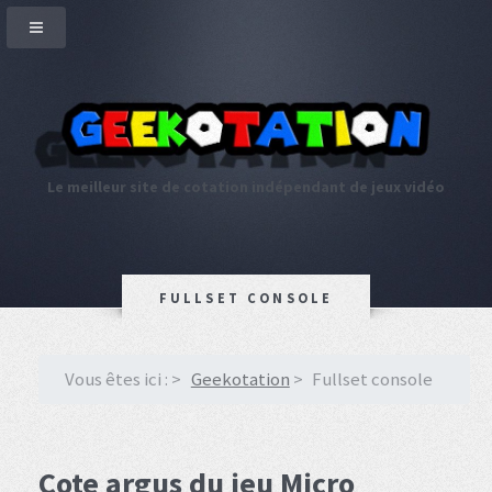
Le meilleur site de cotation indépendant de jeux vidéo
FULLSET CONSOLE
Vous êtes ici :
Geekotation
Fullset console
Cote argus du jeu Micro