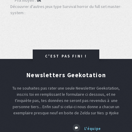
Prix moyen :
0€
Découvrer d'autres jeux type Survival horror du full set master-
system :
C'EST PAS FINI !
Newsletters Geekotation
Tu ne souhaites pas rater une seule Newsletter Geekotation,
inscris toi en remplissant le formulaire ci dessous, et ne
t'inquiète pas, tes données ne seront pas revendus à une
personne tiers... Enfin sauf si celui-ci nous donne a chacun un
exemplaire presque neuf en boite de Zelda sur Nes :p #joke
L'équipe