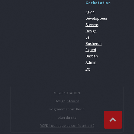
Geekotation
Kevin
Développeur
Stevens
Design
Le
Bucheron
Expert
Bastien
Admin
sys
© GEEKOTATION.
Design:
Stevens
Pogrammation:
Kevin
plan du site
RGPD | politique de confidentialité