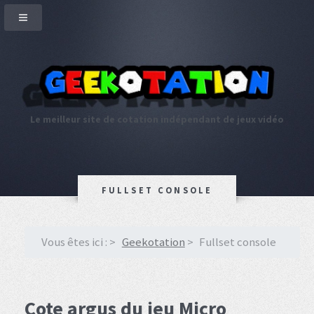
Le meilleur site de cotation indépendant de jeux vidéo
FULLSET CONSOLE
Vous êtes ici :
Geekotation
Fullset console
Cote argus du jeu Micro