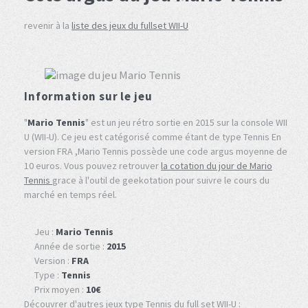
revenir à la
liste des jeux du fullset WII-U
Information sur le jeu
"
Mario Tennis
" est un jeu rétro sortie en 2015 sur la console WII
U (WII-U). Ce jeu est catégorisé comme étant de type Tennis En
version FRA ,Mario Tennis possède une code argus moyenne de
10 euros. Vous pouvez retrouver
la cotation du jour de Mario
Tennis
grace à l'outil de geekotation pour suivre le cours du
marché en temps réel.
Jeu :
Mario Tennis
Année de sortie :
2015
Version :
FRA
Type :
Tennis
Prix moyen :
10€
Découvrer d'autres jeux type Tennis du full set WII-U :