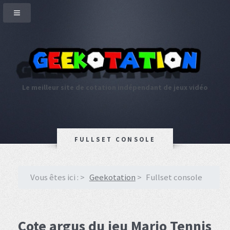
Le meilleur site de cotation indépendant de jeux vidéo
FULLSET CONSOLE
Vous êtes ici :
Geekotation
Fullset console
Cote argus du jeu Mario Tennis