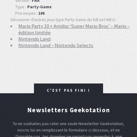
Version :
FRA
Type :
Party-Game
Prix moyen :
10€
Découvrer d'autres jeux type Party-Game du full set WII-U :
Mario Party 10 + Amiibo ‘Super Mario Bros’ – Mario –
édition limitée
Nintendo Land
Nintendo Land – Nintendo Selects
C'EST PAS FINI !
Newsletters Geekotation
Tu ne souhaites pas rater une seule Newsletter Geekotation,
inscris toi en remplissant le formulaire ci dessous, et ne
t'inquiète pas, tes données ne seront pas revendus à une