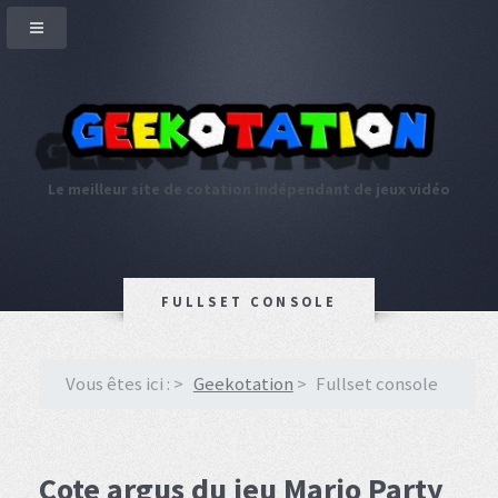
Le meilleur site de cotation indépendant de jeux vidéo
FULLSET CONSOLE
Vous êtes ici :
Geekotation
Fullset console
Cote argus du jeu Mario Party