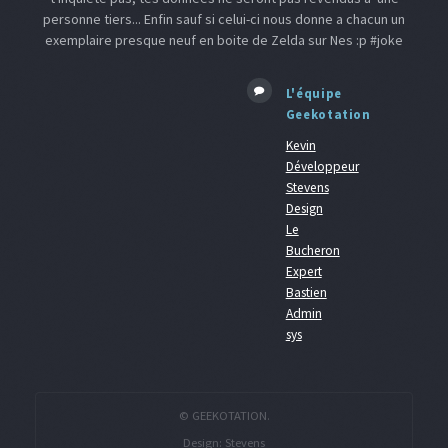
personne tiers... Enfin sauf si celui-ci nous donne a chacun un
exemplaire presque neuf en boite de Zelda sur Nes :p #joke
L'équipe
Geekotation
Kevin
Développeur
Stevens
Design
Le
Bucheron
Expert
Bastien
Admin
sys
© GEEKOTATION.
Design:
Stevens