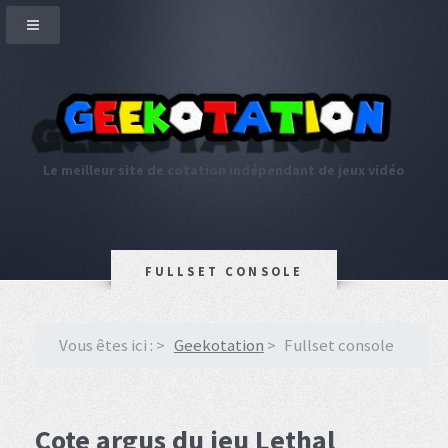
Le meilleur site de cotation indépendant de jeux vidéo
FULLSET CONSOLE
Vous êtes ici :
Geekotation
Fullset console
Cote argus du jeu Lethal