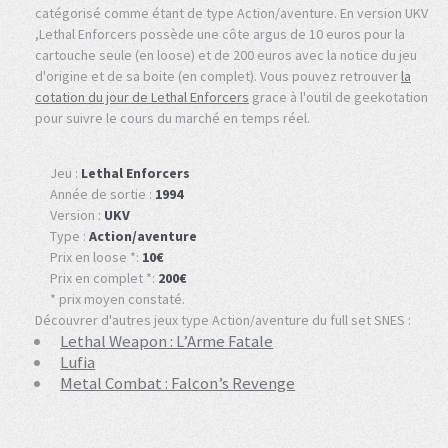
catégorisé comme étant de type Action/aventure. En version UKV
,Lethal Enforcers possède une côte argus de 10 euros pour la
cartouche seule (en loose) et de 200 euros avec la notice du jeu
d'origine et de sa boite (en complet). Vous pouvez retrouver
la
cotation du jour de Lethal Enforcers
grace à l'outil de geekotation
pour suivre le cours du marché en temps réel.
Jeu :
Lethal Enforcers
Année de sortie :
1994
Version :
UKV
Type :
Action/aventure
Prix en loose *:
10€
Prix en complet *:
200€
* prix moyen constaté.
Découvrer d'autres jeux type Action/aventure du full set SNES :
Lethal Weapon : L’Arme Fatale
Lufia
Metal Combat : Falcon’s Revenge