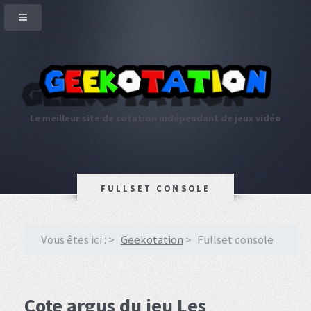
Le meilleur site de cotation indépendant de jeux vidéo
FULLSET CONSOLE
Vous êtes ici :
Geekotation
Fullset console
Cote argus du jeu Les