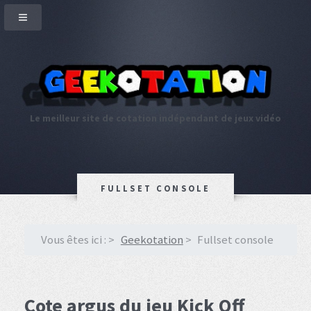
Le meilleur site de cotation indépendant de jeux vidéo
FULLSET CONSOLE
Vous êtes ici :
Geekotation
Fullset console
Cote argus du jeu Kick Off