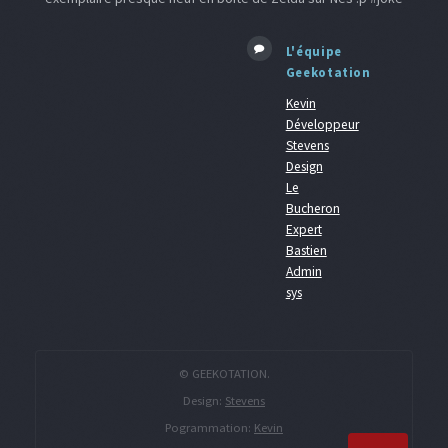
L'équipe
Geekotation
Kevin
Développeur
Stevens
Design
Le
Bucheron
Expert
Bastien
Admin
sys
© GEEKOTATION.
Design:
Stevens
Pogrammation:
Kevin