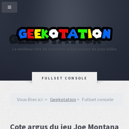
Le meilleur site de cotation indépendant de jeux vidéo
FULLSET CONSOLE
Vous êtes ici :
Geekotation
Fullset console
Cote argus du jeu Joe Montana