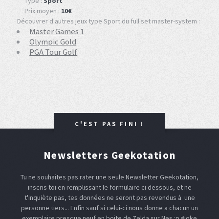
Type :
Sport
Prix moyen :
10€
Découvrer d'autres jeux type Sport du full set master-system :
Master Games 1
Olympic Gold
PGA Tour Golf
C'EST PAS FINI !
Newsletters Geekotation
Tu ne souhaites pas rater une seule Newsletter Geekotation,
inscris toi en remplissant le formulaire ci dessous, et ne
t'inquiète pas, tes données ne seront pas revendus à une
personne tiers... Enfin sauf si celui-ci nous donne a chacun un
exemplaire presque neuf en boite de Zelda sur Nes :p #joke