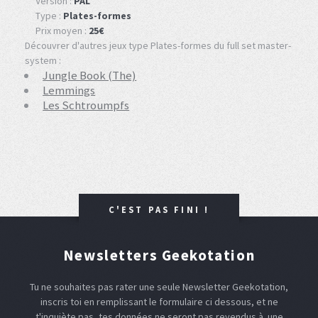
Version :
PAL
Type :
Plates-formes
Prix moyen :
25€
Découvrer d'autres jeux type Plates-formes du full set master-
system :
Jungle Book (The)
Lemmings
Les Schtroumpfs
C'EST PAS FINI !
Newsletters Geekotation
Tu ne souhaites pas rater une seule Newsletter Geekotation,
inscris toi en remplissant le formulaire ci dessous, et ne
t'inquiète pas, tes données ne seront pas revendus à une