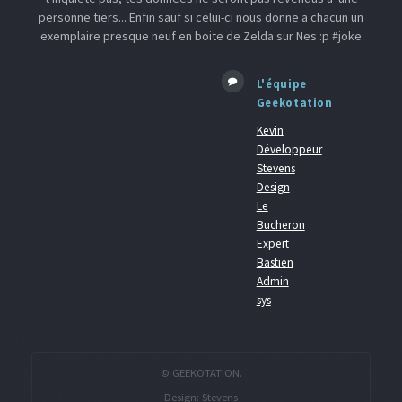
personne tiers... Enfin sauf si celui-ci nous donne a chacun un
exemplaire presque neuf en boite de Zelda sur Nes :p #joke
L'équipe
Geekotation
Kevin
Développeur
Stevens
Design
Le
Bucheron
Expert
Bastien
Admin
sys
© GEEKOTATION.
Design:
Stevens