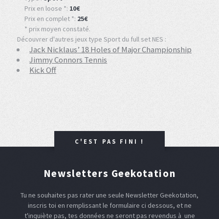
Prix en loose *:
10€
Prix en complet *:
25€
* prix moyen constaté.
Découvrer d'autres jeux type Sport du full set NES :
Jack Nicklaus’ 18 Holes of Major Championship
Jimmy Connors Tennis
Kick Off
C'EST PAS FINI !
Newsletters Geekotation
Tu ne souhaites pas rater une seule Newsletter Geekotation,
inscris toi en remplissant le formulaire ci dessous, et ne
t'inquiète pas, tes données ne seront pas revendus à une