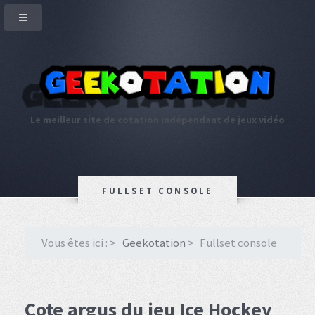
Le meilleur site de cotation indépendant de jeux vidéo
FULLSET CONSOLE
Vous êtes ici :
Geekotation
Fullset console
Cote argus du jeu Ice Hockey