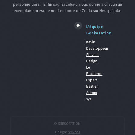
personne tiers... Enfin sauf si celui-ci nous donne a chacun un
exemplaire presque neuf en boite de Zelda sur Nes :p #joke
L'équipe
Geekotation
Kevin
Développeur
Stevens
Design
Le
Bucheron
Expert
Bastien
Admin
sys
© GEEKOTATION.
Design:
Stevens