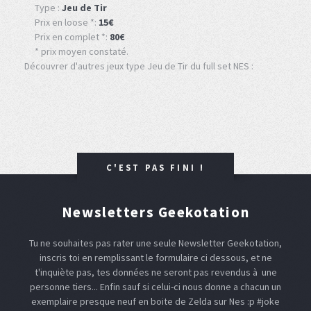
Type :
Jeu de Tir
Prix en loose *:
15€
Prix en complet *:
80€
* prix moyen constaté.
Découvrer d'autres jeux type Jeu de Tir du full set NES :
C'EST PAS FINI !
Newsletters Geekotation
Tu ne souhaites pas rater une seule Newsletter Geekotation,
inscris toi en remplissant le formulaire ci dessous, et ne
t'inquiète pas, tes données ne seront pas revendus à une
personne tiers... Enfin sauf si celui-ci nous donne a chacun un
exemplaire presque neuf en boite de Zelda sur Nes :p #joke