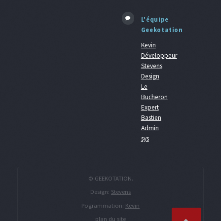
L'équipe
Geekotation
Kevin
Développeur
Stevens
Design
Le
Bucheron
Expert
Bastien
Admin
sys
© GEEKOTATION.
Design:
Stevens
Pogrammation:
Kevin
plan du site