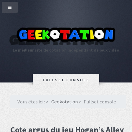
Le meilleur site de cotation indépendant de jeux vidéo
FULLSET CONSOLE
Vous êtes ici :
Geekotation
Fullset console
Cote argus du jeu Hogan’s Alley