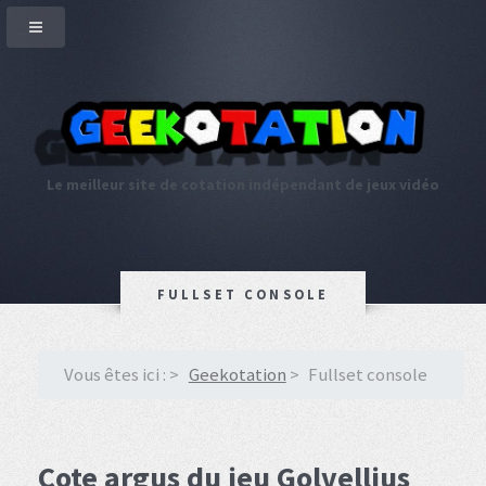
Le meilleur site de cotation indépendant de jeux vidéo
FULLSET CONSOLE
Vous êtes ici :
Geekotation
Fullset console
Cote argus du jeu Golvellius