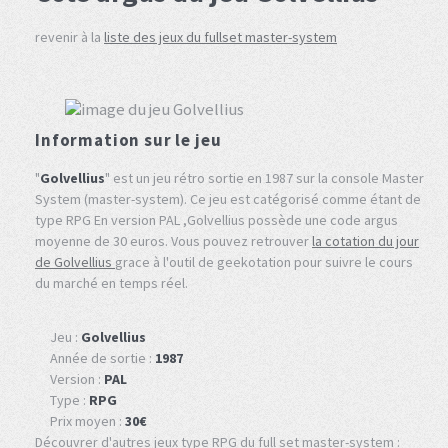
revenir à la
liste des jeux du fullset master-system
Information sur le jeu
"
Golvellius
" est un jeu rétro sortie en 1987 sur la console Master
System (master-system). Ce jeu est catégorisé comme étant de
type RPG En version PAL ,Golvellius possède une code argus
moyenne de 30 euros. Vous pouvez retrouver
la cotation du jour
de Golvellius
grace à l'outil de geekotation pour suivre le cours
du marché en temps réel.
Jeu :
Golvellius
Année de sortie :
1987
Version :
PAL
Type :
RPG
Prix moyen :
30€
Découvrer d'autres jeux type RPG du full set master-system :