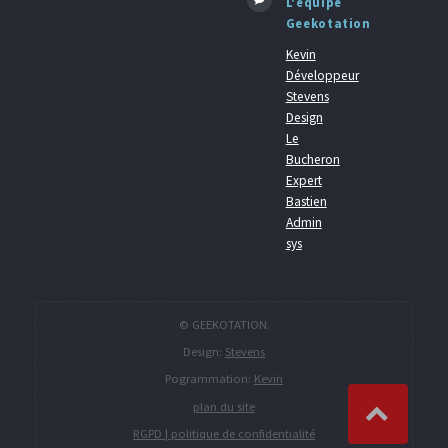
L'équipe
Geekotation
Kevin
Développeur
Stevens
Design
Le
Bucheron
Expert
Bastien
Admin
sys
© GEEKOTATION.
Design:
Stevens
Pogrammation:
Kevin
plan du site
RGPD | politique de confidentialité