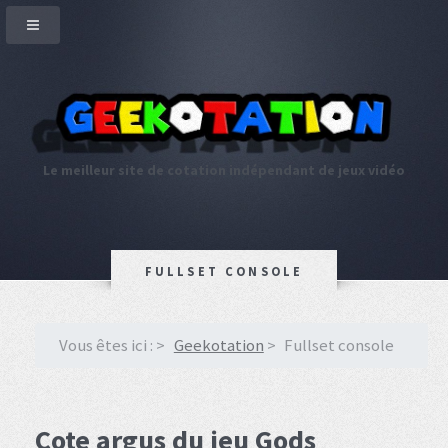
Le meilleur site de cotation indépendant de jeux vidéo
FULLSET CONSOLE
Vous êtes ici :
Geekotation
Fullset console
Cote argus du jeu Gods