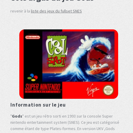
revenir à la
liste des jeux du fullset SNES
Information sur le jeu
"
Gods
" est un jeu rétro sorti en 1993 sur la console Super
nintendo entertainment system (SNES). Ce jeu est catégorisé
comme étant de type Plates-formes. En version UKV ,Gods